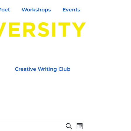
Poet
Workshops
Events
Creative Writing Club
E
E
S
M